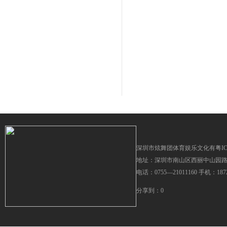
深圳市炫舞团体育娱乐文化有
粤IC
地址：深圳市南山区西丽中山园路T
电话：0755—21011160 手机：1
分享到：
0